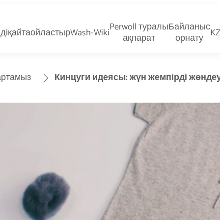
Perwoll туралы
Байланыс
діқайтаойластыр
Wash-Wiki
KZ
ақпарат
орнату
ртамыз
Кинцуги идеясы: жүн жемпірді жөнде