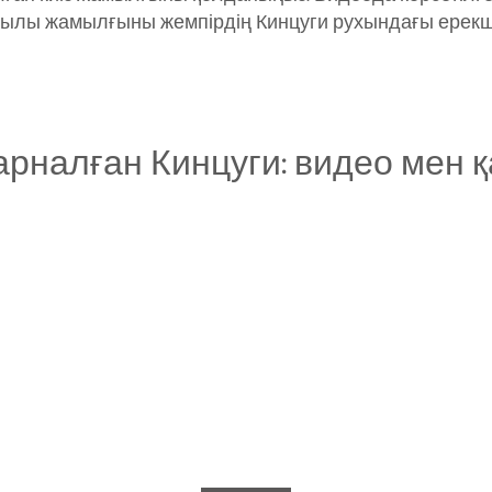
ылы жамылғыны жемпірдің Кинцуги рухындағы ерекш
арналған Кинцуги: видео мен 