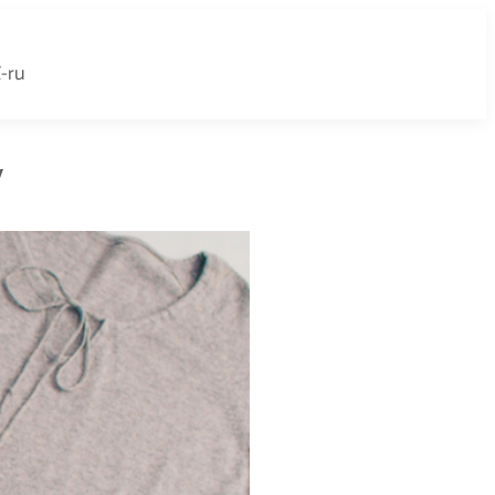
-ru
у