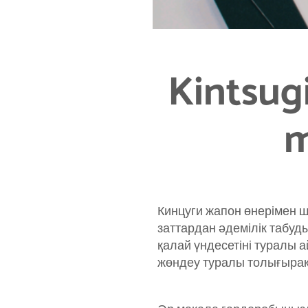
Kintsugi
m
Кинцуги жапон өнерімен 
заттардан әдемілік табуд
қалай үндесетіні туралы 
жөндеу туралы толығыра