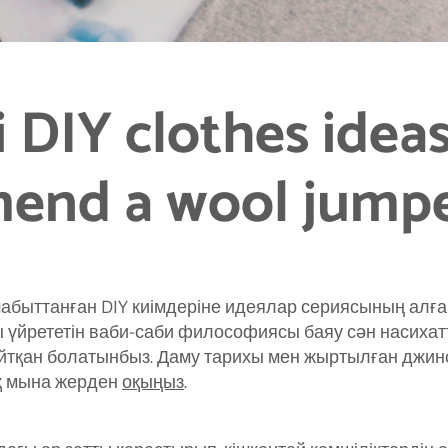
 DIY clothes idea
end a wool jump
шабыттанған DIY киімдеріне идеялар сериясының ал
ы үйрететін ваби-саби философиясы баяу сән насиха
айтқан болатынбыз. Даму тарихы мен жыртылған джинс
қ мына жерден
оқыңыз
.