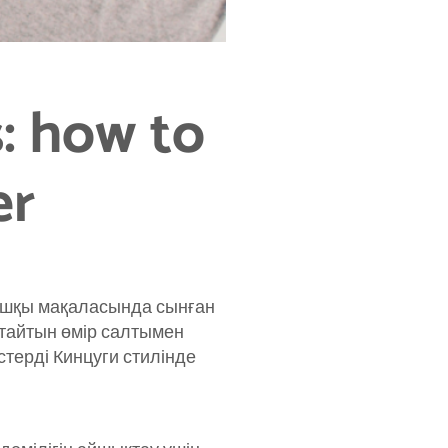
s: how to
er
ғашқы мақаласында сынған
ттайтын өмір салтымен
терді Кинцуги стилінде