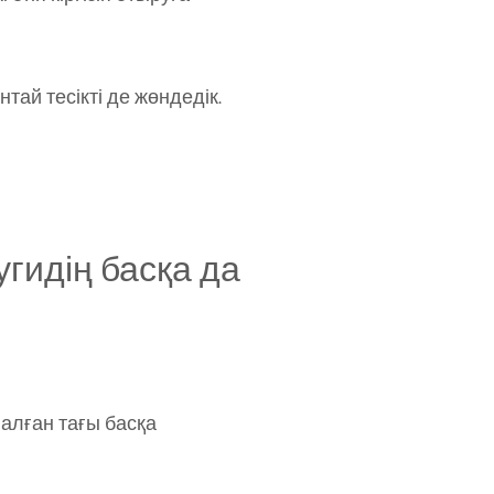
нтай тесікті де жөндедік.
угидің басқа да
налған тағы басқа