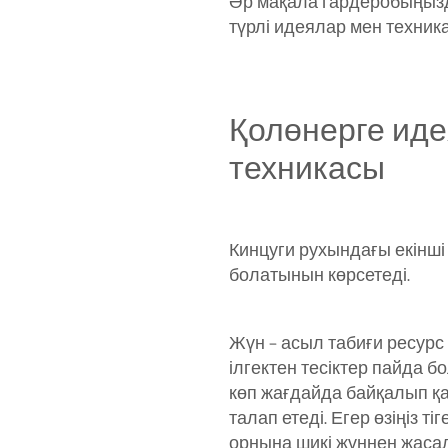
Әр мақала гардеробыңызда
түрлі идеялар мен техни
Қолөнерге иде
техникасы
Кинцуги рухындағы екінші 
болатынын көрсетеді.
Жүн – асыл табиғи ресурс
ілгектен тесіктер пайда б
көп жағдайда байқалып қ
талап етеді. Егер өзіңіз 
орнына шикі жүннен жаса