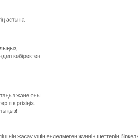
тің астына
алыңыз,
індеп көбіректен
ұстаңыз және оны
іп кіргізіңіз.
олыңыз!
пішінін жасау үшін өңделмеген жүннің шеттерін біркелкі 