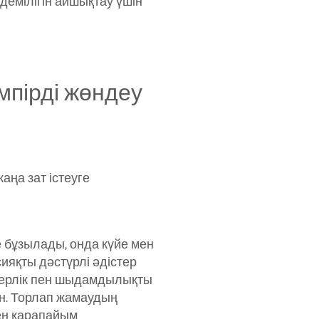
демілігін айшықтау үшін
мпірді жөндеу
аңа зат істеуге
е бұзылады, онда күйе мен
сияқты дәстүрлі әдістер
еберлік пен шыдамдылықты
кін. Торлап жамаудың
ен қарапайым