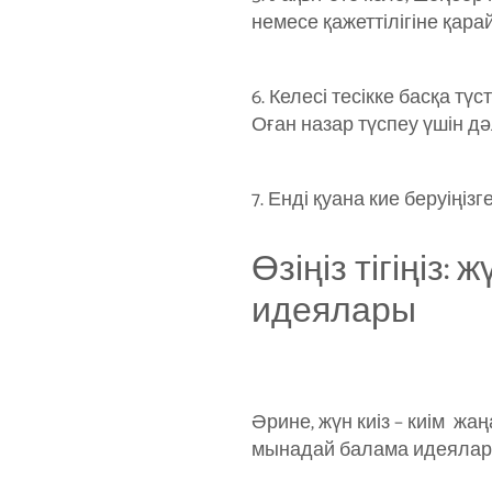
немесе қажеттілігіне қара
6. Келесі тесікке басқа тү
Оған назар түспеу үшін дә
7. Енді қуана кие беруіңіз
Өзіңіз тігіңіз
идеялары
Әрине, жүн киіз – киім ж
мынадай балама идеялар 