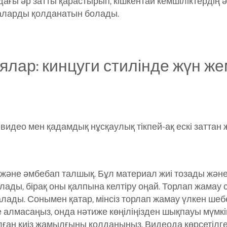
ғы әр затты қарастырып, кішкентай кемшіліктердің ә
каларды қолданатын болады.
ялар: кинцуги стилінде жүн же
видео мен қадамдық нұсқаулық тікпей-ақ ескі заттан ж
 және әмбебап талшық. Бұл материал жиі тозады жән
олады, бірақ оны қалпына келтіру оңай. Торлап жамау 
алады. Сонымен қатар, мінсіз торлап жамау үлкен ш
тіге алмасаңыз, онда нәтиже көңіліңізден шықпауы мүм
лған киіз жамылғыны қолданыңыз. Видеода көрсетілг