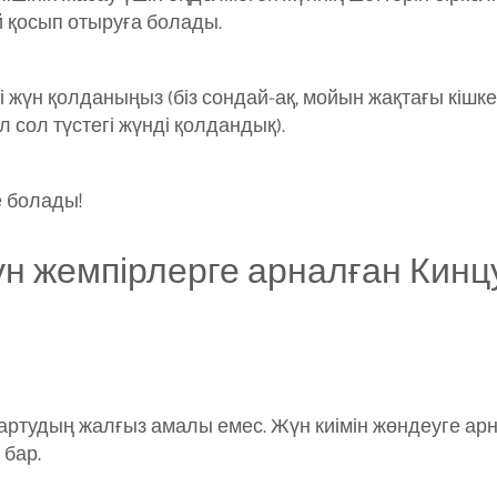
й қосып отыруға болады.
сті жүн қолданыңыз (біз сондай-ақ, мойын жақтағы кішке
л сол түстегі жүнді қолдандық).
ге болады!
: жүн жемпірлерге арналған Кинц
аңартудың жалғыз амалы емес. Жүн киімін жөндеуге ар
бар.