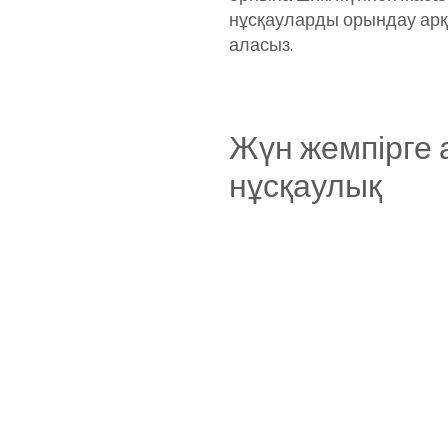
нұсқауларды орындау арқ
аласыз.
Жүн жемпірге 
нұсқаулық