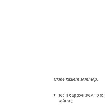
Сізге қажет заттар:
тесігі бар жүн жемпір (б
қойған);