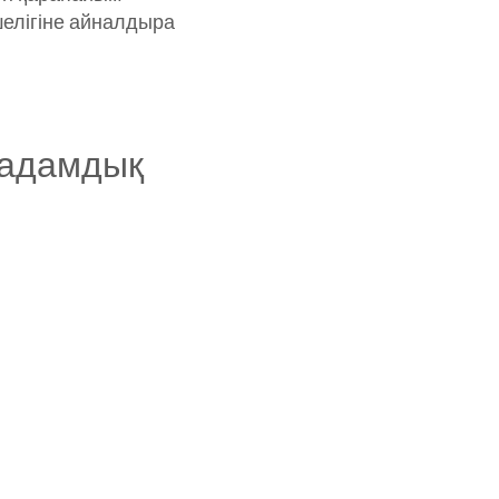
елігіне айналдыра
қадамдық