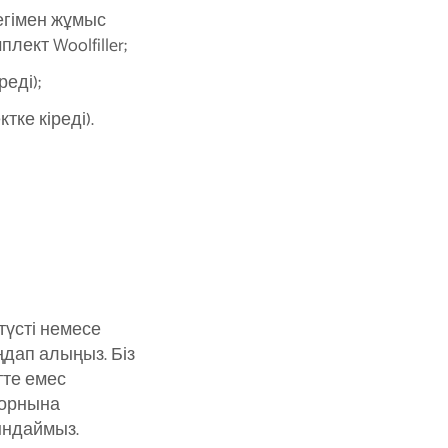
егімен жұмыс
плект Woolfiller;
реді);
тке кіреді).
 түсті немесе
ңдап алыңыз. Біз
тте емес
ң орнына
ындаймыз.