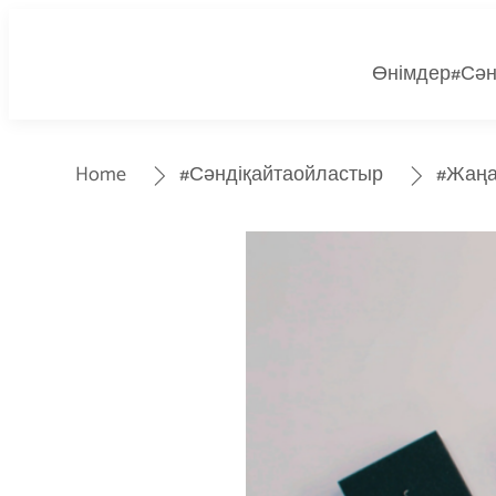
Өнімдер
#Сән
Home
#Сәндіқайтаойластыр
#Жаңа