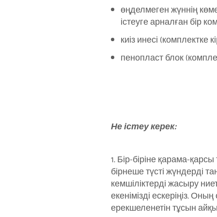
өңделмеген жүннің көм
істеуге арналған бір ком
киіз инесі (комплектке кі
пенопласт блок (комплек
Не істеу керек:
1. Бір-біріне қарама-қарсы
бірнеше түсті жүндерді та
кемшіліктерді жасыру ние
екенімізді ескеріңіз. Оны
ерекшеленетін тұсын айқ