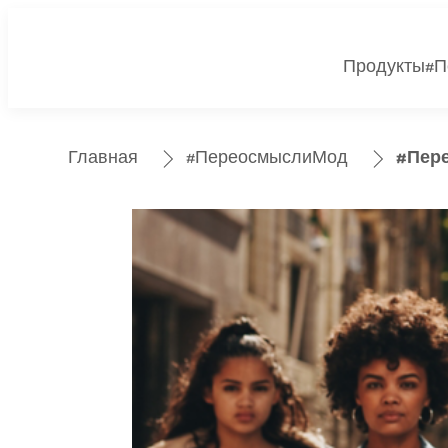
Продукты
#П
Главная
#ПереосмыслиМод
#Пер