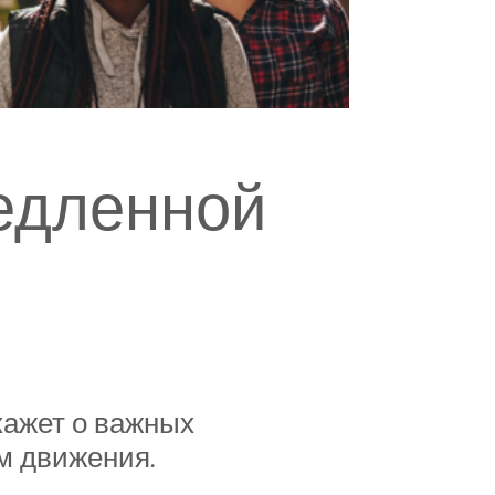
едленной
кажет о важных
м движения.