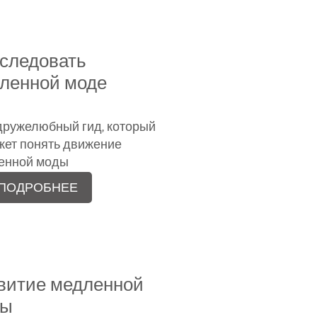
 следовать
ленной моде
дружелюбный гид, который
жет понять движение
енной моды
ПОДРОБНЕЕ
витие медленной
ды