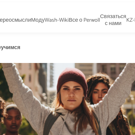
Связаться
ереосмыслиМоду
Wash-Wiki
Все о Perwoll
KZ-
с нами
еучимся