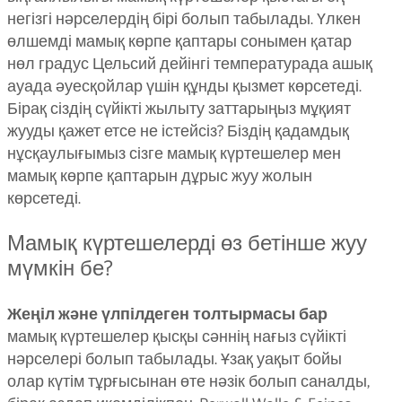
негізгі нәрселердің бірі болып табылады. Үлкен
өлшемді мамық көрпе қаптары сонымен қатар
нөл градус Цельсий дейінгі температурада ашық
ауада әуесқойлар үшін құнды қызмет көрсетеді.
Бірақ сіздің сүйікті жылыту заттарыңыз мұқият
жууды қажет етсе не істейсіз? Біздің қадамдық
нұсқаулығымыз сізге мамық күртешелер мен
мамық көрпе қаптарын дұрыс жуу жолын
көрсетеді.
Мамық күртешелерді өз бетінше жуу
мүмкін бе?
Жеңіл және үлпілдеген толтырмасы бар
мамық күртешелер қысқы сәннің нағыз сүйікті
нәрселері болып табылады. Ұзақ уақыт бойы
олар күтім тұрғысынан өте нәзік болып саналды,