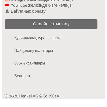
затыңызды тазалау қажет болғанда не істеу
YouTube желісінде бізге келіңіз
керектігін біле аласыз.
Байланыс орнату
Онлайн сатып алу
Құпиялылық туралы ереже
Пайдалану шарттары
Cookie файлдары
Белгілер
© 2026 Henkel AG & Co. KGaA