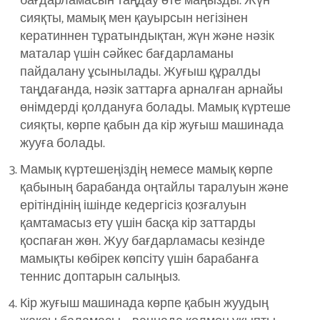
бағдарламасын таңдау өте маңызды. Жүн
сияқты, мамық мен қауырсын негізінен
кератиннен тұратындықтан, жүн және нәзік
маталар үшін сәйкес бағдарламаны
пайдалану ұсынылады. Жуғыш құралды
таңдағанда, нәзік заттарға арналған арнайы
өнімдерді қолдануға болады. Мамық күртеше
сияқты, көрпе қабын да кір жуғыш машинада
жууға болады.
Мамық күртешеңіздің немесе мамық көрпе
қабының барабанда оңтайлы таралуын және
ерітіндінің ішінде кедергісіз қозғалуын
қамтамасыз ету үшін басқа кір заттарды
қоспаған жөн. Жуу бағдарламасы кезінде
мамықты көбірек көпсіту үшін барабанға
теннис доптарын салыңыз.
Кір жуғыш машинада көрпе қабын жуудың