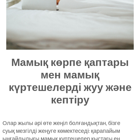
Мамық көрпе қаптары
мен мамық
күртешелерді жуу және
кептіру
Олар жылы әрі өте жеңіл болғандықтан, бізге
суық мезгілді жеңуге көмектеседі: қарапайым
ыңғайлылығы мамық күртешелер қыстағы ең