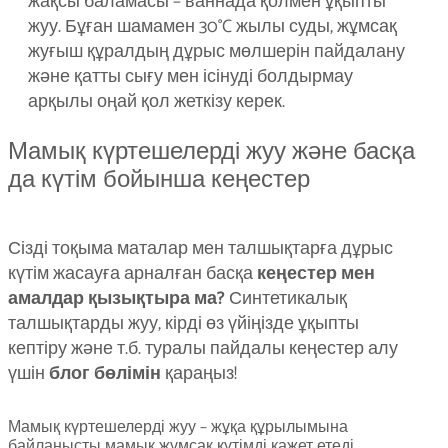
жақсы баламасы – ваннада қолмен ұқыпты
жуу. Бұған шамамен 30°C жылы суды, жұмсақ
жуғыш құралдың дұрыс мөлшерін пайдалану
және қатты сығу мен ісінуді болдырмау
арқылы оңай қол жеткізу керек.
Мамық күртешелерді жуу және басқа
да күтім бойынша кеңестер
Сізді тоқыма маталар мен талшықтарға дұрыс
күтім жасауға арналған басқа
кеңестер мен
амалдар қызықтыра ма?
Синтетикалық
талшықтарды жуу, кірді өз үйіңізде ұқыпты
кептіру және т.б. туралы пайдалы кеңестер алу
үшін
блог бөлімін
қараңыз!
Мамық күртешелерді жуу – жұқа құрылымына
байланысты мамық жұмсақ күтімді қажет етеді.