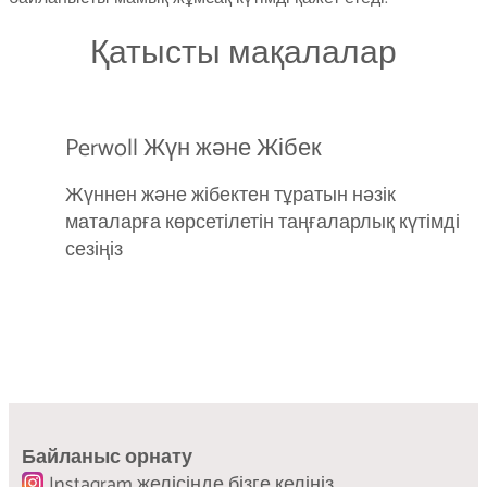
Қатысты мақалалар
Perwoll Жүн және Жібек
Жүннен және жібектен тұратын нәзік
маталарға көрсетілетін таңғаларлық күтімді
сезіңіз
Жуу таңбалары
Жасанды жүнді жуу – оны ұзақ
киіміңізді қалай дұрыс жуу және күтім жасау
уақыт әдемі ұстау
керек
Байланыс орнату
Мұнда сіз жасанды теріден жасалған сүйікті
Instagram желісінде бізге келіңіз