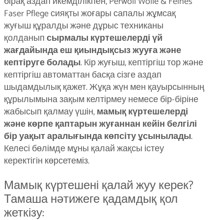
бірақ аздап икемділікпен, Perwoll Wolle & Feines
Faser Pflege сияқты жоғары сапалы жұмсақ
жуғыш құралды және дұрыс техниканы
қолданып
сырмалы күртешелерді үй
жағдайында еш қиындықсыз жууға және
кептіруге болады
. Кір жуғыш, кептіргіш тор және
кептіргіш автоматтан басқа сізге аздап
шыдамдылық қажет. Жұқа жүн мен қауырсынның
құрылымына зақым келтірмеу немесе бір-біріне
жабысып қалмау үшін,
мамық күртешелерді
және көрпе қаптарын жуғаннан кейін белгілі
бір уақыт аралығында көпсіту ұсынылады
.
Келесі бөлімде мұны қалай жақсы істеу
керектігін көрсетеміз.
Мамық күртешені қалай жуу керек?
Тамаша нәтижеге қадамдық қол
жеткізу: