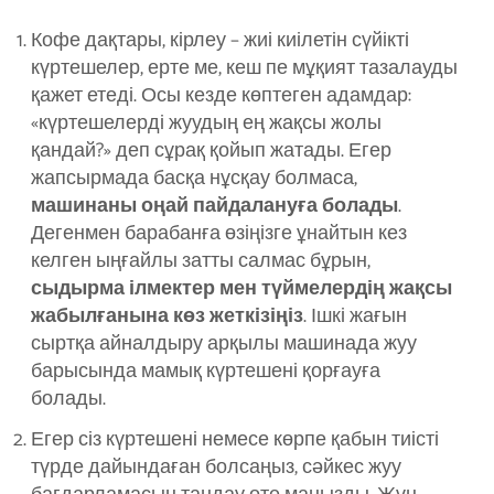
Кофе дақтары, кірлеу – жиі киілетін сүйікті
күртешелер, ерте ме, кеш пе мұқият тазалауды
қажет етеді. Осы кезде көптеген адамдар:
«күртешелерді жуудың ең жақсы жолы
қандай?» деп сұрақ қойып жатады. Егер
жапсырмада басқа нұсқау болмаса,
машинаны оңай пайдалануға болады
.
Дегенмен барабанға өзіңізге ұнайтын кез
келген ыңғайлы затты салмас бұрын,
сыдырма ілмектер мен түймелердің жақсы
жабылғанына көз жеткізіңіз
. Ішкі жағын
сыртқа айналдыру арқылы машинада жуу
барысында мамық күртешені қорғауға
болады.
Егер сіз күртешені немесе көрпе қабын тиісті
түрде дайындаған болсаңыз, сәйкес жуу