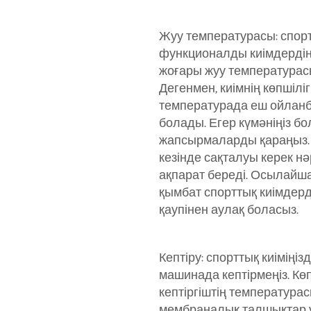
Жуу температурасы: спор
функционалды киімдердің 
жоғары жуу температурасы
Дегенмен, киімнің көпшіліг
температурада еш ойланб
болады. Егер күмәніңіз бол
жапсырмаларды қараңыз. 
кезінде сақталуы керек н
ақпарат береді. Осылайша
қымбат спорттық киімдер
қаупінен аулақ боласыз.
Кептіру: спорттық киіміңізд
машинада кептірмеңіз. Кө
кептіргіштің температурас
мембраналық талшықтар ү