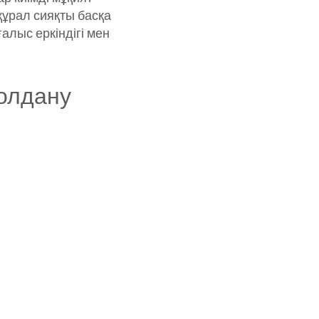
құрал сияқты басқа
алыс еркіндігі мен
қолдану