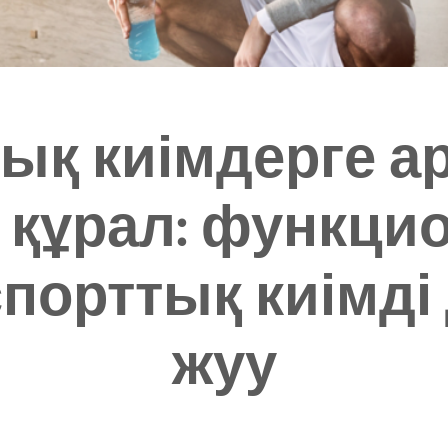
ық киімдерге а
 құрал: функци
спорттық киімді
жуу