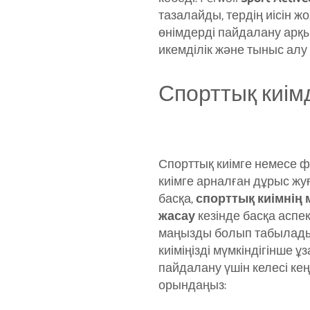
тазалайды, тердің иісін 
өнімдерді пайдалану арқыл
икемділік және тыныс алу
Спорттық киім
Спорттық киімге немесе 
киімге арналған дұрыс ж
басқа,
спорттық киімнің 
жасау
кезінде басқа аспек
маңызды болып табылады
киіміңізді мүмкіндігінше ұ
пайдалану үшін келесі ке
орындаңыз: