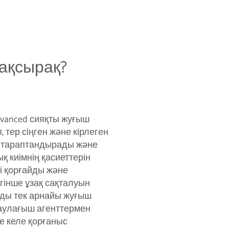
ақсырақ?
dvanced сияқты жуғыш
 тер сіңген және кірлеген
ейтараптандырады және
қ киімнің қасиеттерін
і қорғайды және
гінше ұзақ сақталуын
рды тек арнайы жуғыш
аулағыш агенттермен
те келе қорғаныс