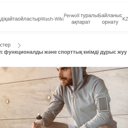
Perwoll туралы
Байланыс
діқайтаойластыр
Wash-Wiki
KZ
ақпарат
орнату
стер
л: функционалды және спорттық киімді дұрыс жуу