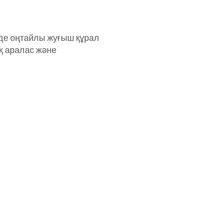
н де оңтайлы жуғыш құрал
ық аралас және