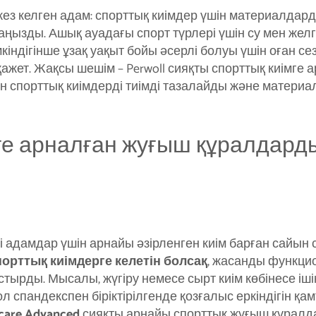
ез келген адам: спорттық киімдер үшін материалдард
ызды. Ашық ауадағы спорт түрлері үшін су мен желге
кіндігінше ұзақ уақыт бойы әсерлі болуы үшін оған с
 қажет. Жақсы шешім – Perwoll сияқты спорттық киімге
ен спорттық киімдерді тиімді тазалайды және материа
ге арналған жуғыш құралдард
адамдар үшін арнайы әзірленген киім барған сайын 
спорттық киімдерге келетін болсақ
, жасанды функци
тырды. Мысалы, жүгіру немесе сырт киім көбінесе іш
 спандекспен біріктірілгенде қозғалыс еркіндігін қам
ecare Advanced
сияқты арнайы спорттық жуғыш құралда