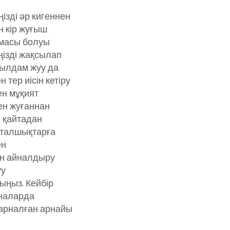
ңізді әр кигеннен
н кір жуғыш
масы болуы
ңізді жақсылап
жылдам жуу да
н тер иісін кетіру
ен мұқият
ен жуғаннан
ы қайтадан
 талшықтарға
ен
ен айналдыру
уу
ңыз. Кейбір
иналарда
 арналған арнайы