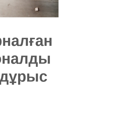
рналған
оналды
 дұрыс