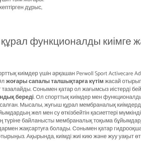
кептірген дұрыс,
құрал функционалды киімге ж
ттық киімдер үшін әрқашан Perwoll Sport Activecare A
Ол
жоғары сапалы талшықтарға күтім
жасай отырып,
ят тазалайды. Сонымен қатар ол жағымсыз иістерді б
ндық береді
. Ол спорттық киімдер мен функционалды
салған. Мысалы, жуғыш құрал мембраналық киімдерд
мдардың жел мен су өткізбейтін қасиеттері мүмкінді
ың түріне байланысты мембраналық тоқыма бұйымда
дармен жақсартуға болады. Сонымен қатар гидрооқш
отырыңыз. Ақырында, киімді жиі кию және жуу уақыт ө