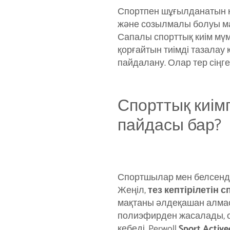
Спортпен шұғылданатын к
және созылмалы болуы маң
Сапалы спорттық киім мүм
қорғайтын тиімді тазалау
пайдалану. Олар тер сіңг
Спорттық киім
пайдасы бар?
Спортшылар мен белсенді 
Жеңіл,
тез кептірілетін 
мақтаны әлдеқашан алмас
полиэфирден жасалады, ол
кебеді. Perwoll
Sport Activ