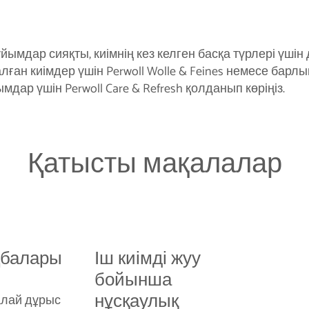
йымдар сияқты, киімнің кез келген басқа түрлері үші
ған киімдер үшін Perwoll Wolle & Feines немесе барл
дар үшін Perwoll Care & Refresh қолданып көріңіз.
Қатысты мақалалар
ңбалары
Іш киімді жуу
бойынша
нұсқаулық
қалай дұрыс