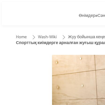
Өнімдер
#Сән
Home
Wash-Wiki
Жуу бойынша кеңе
Спорттық киімдерге арналған жуғыш құра