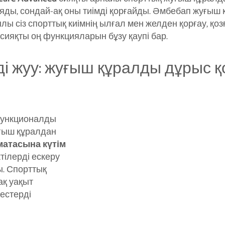
жояды, сондай-ақ оны тиімді қорғайды. Әмбебап жуғыш 
ы сіз спорттық киімнің ылғал мен желден қорғау, қозғ
 сияқты оң функцияларын бұзу қаупі бар.
ді жуу: жуғыш құралды дұрыс 
функционалды
уғыш құралдан
матасына күтім
тілерді ескеру
. Спорттық
зақ уақыт
ңестерді