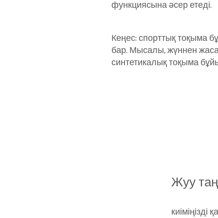
функциясына әсер етеді.
Кеңес: спорттық тоқыма бұ
бар. Мысалы, жүннен жасал
синтетикалық тоқыма бұйым
Жуу та
киіміңізді 