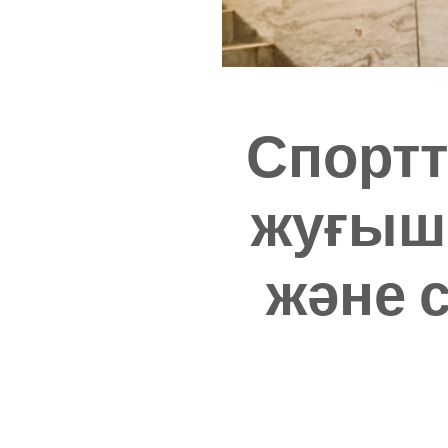
Спортт
жуғыш
және 