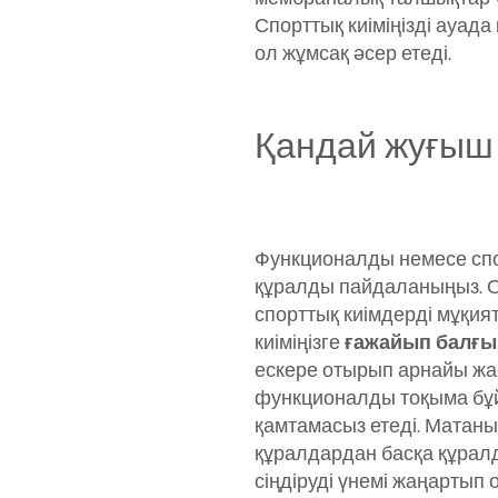
Спорттық киіміңізді ауада 
ол жұмсақ әсер етеді.
Қандай жуғыш 
Функционалды немесе спор
құралды пайдаланыңыз. 
спорттық киімдерді мұқи
киіміңізге
ғажайып балғы
ескере отырып арнайы жа
функционалды тоқыма бұйы
қамтамасыз етеді. Матан
құралдардан басқа құрал
сіңдіруді үнемі жаңартып 