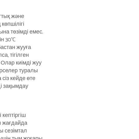
ттық және
көпшілігі
на төзімді емес.
ін 30°C
астан жууға
са, тігілген
Олар киімді жуу
әрселер туралы
 сіз кейде өте
ді зақымдау
і кептіргіш
п жағдайда
ы сезімтал
шін тым жоғары.