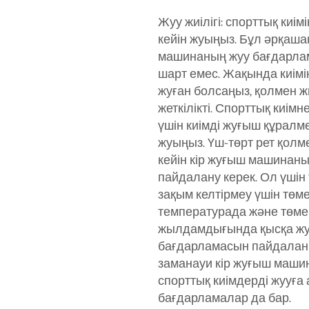
Жуу жиілігі: спорттық киімі
кейін жуыңыз. Бұл әрқаша
машинаның жуу бағдарла
шарт емес. Жақында киімі
жуған болсаңыз, қолмен 
жеткілікті. Спорттық киімне
үшін киімді жуғыш құралм
жуыңыз. Үш-төрт рет қолм
кейін кір жуғыш машинан
пайдалану керек. Ол үшін
зақым келтірмеу үшін төм
температурада және төм
жылдамдығында қысқа ж
бағдарламасын пайдаланы
заманауи кір жуғыш маш
спорттық киімдерді жууға
бағдарламалар да бар.