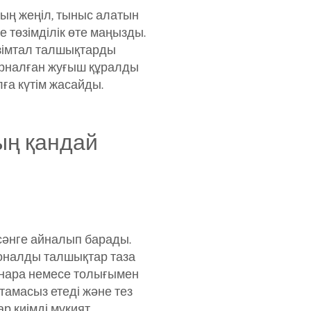
ың жеңіл, тыныс алатын
 төзімділік өте маңызды.
езімтал талшықтарды
 арналған жуғыш құралды
лға күтім жасайды.
ың қандай
сәнге айналып барады.
оналды талшықтар таза
інара немесе толығымен
тамасыз етеді және тез
р киімді мұқият